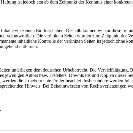
e Haftung ist jedoch erst ab dem Zeitpunkt der Kenntnis einer konkre
n Inhalte wir keinen Einfluss haben. Deshalb können wir für diese fre
 Seiten verantwortlich. Die verlinkten Seiten wurden zum Zeitpunkt der
manente inhaltliche Kontrolle der verlinkten Seiten ist jedoch ohne ko
umgehend entfernen.
n Seiten unterliegen dem deutschen Urheberrecht. Die Vervielfältigung,
 jeweiligen Autors bzw. Erstellers. Downloads und Kopien dieser Seite
n, werden die Urheberrechte Dritter beachtet. Insbesondere werden Inhal
tsprechenden Hinweis. Bei Bekanntwerden von Rechtsverletzungen wer
.